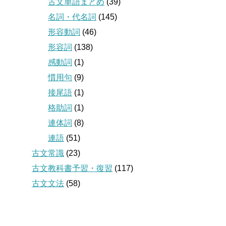
古文単語まとめ
(39)
名詞・代名詞
(145)
形容動詞
(46)
形容詞
(138)
感動詞
(1)
慣用句
(9)
接尾語
(1)
格助詞
(1)
連体詞
(8)
連語
(51)
古文常識
(23)
古文教科書予習・復習
(117)
古文文法
(58)