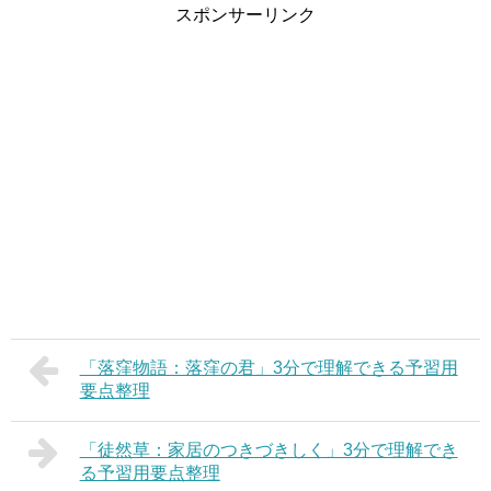
スポンサーリンク
「落窪物語：落窪の君」3分で理解できる予習用
要点整理
「徒然草：家居のつきづきしく」3分で理解でき
る予習用要点整理