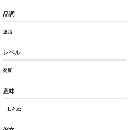
品詞
連語
レベル
発展
意味
死ぬ