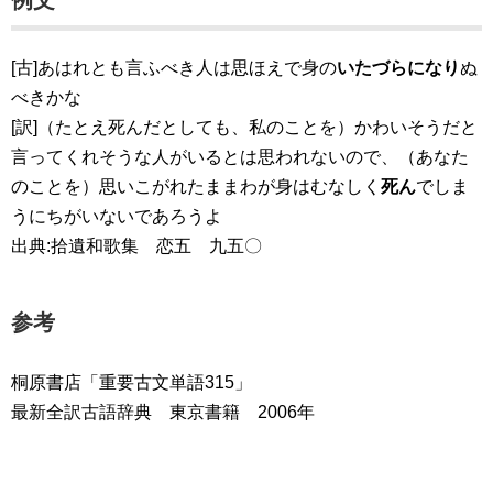
例文
[古]あはれとも言ふべき人は思ほえで身の
いたづらになり
ぬ
べきかな
[訳]（たとえ死んだとしても、私のことを）かわいそうだと
言ってくれそうな人がいるとは思われないので、（あなた
のことを）思いこがれたままわが身はむなしく
死ん
でしま
うにちがいないであろうよ
出典:拾遺和歌集 恋五 九五〇
参考
桐原書店「重要古文単語315」
最新全訳古語辞典 東京書籍 2006年