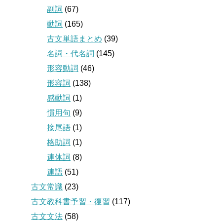
副詞
(67)
動詞
(165)
古文単語まとめ
(39)
名詞・代名詞
(145)
形容動詞
(46)
形容詞
(138)
感動詞
(1)
慣用句
(9)
接尾語
(1)
格助詞
(1)
連体詞
(8)
連語
(51)
古文常識
(23)
古文教科書予習・復習
(117)
古文文法
(58)