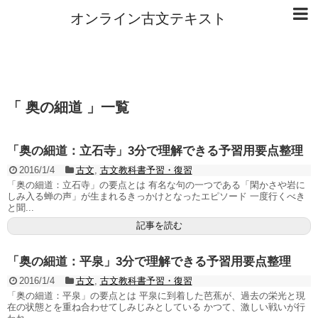
オンライン古文テキスト
「 奥の細道 」一覧
「奥の細道：立石寺」3分で理解できる予習用要点整理
2016/1/4
古文
,
古文教科書予習・復習
「奥の細道：立石寺」の要点とは 有名な句の一つである「閑かさや岩に
しみ入る蝉の声」が生まれるきっかけとなったエピソード 一度行くべき
と聞...
記事を読む
「奥の細道：平泉」3分で理解できる予習用要点整理
2016/1/4
古文
,
古文教科書予習・復習
「奥の細道：平泉」の要点とは 平泉に到着した芭蕉が、過去の栄光と現
在の状態とを重ね合わせてしみじみとしている かつて、激しい戦いが行