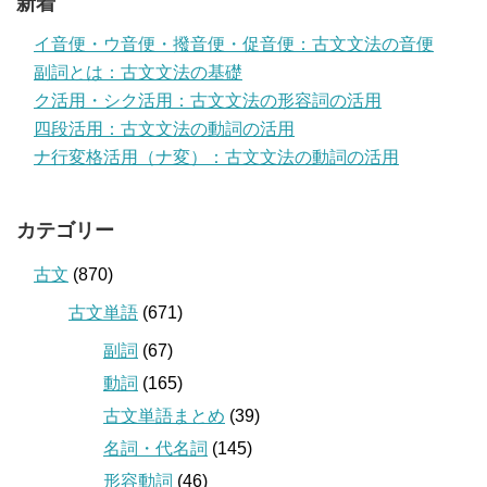
新着
イ音便・ウ音便・撥音便・促音便：古文文法の音便
副詞とは：古文文法の基礎
ク活用・シク活用：古文文法の形容詞の活用
四段活用：古文文法の動詞の活用
ナ行変格活用（ナ変）：古文文法の動詞の活用
カテゴリー
古文
(870)
古文単語
(671)
副詞
(67)
動詞
(165)
古文単語まとめ
(39)
名詞・代名詞
(145)
形容動詞
(46)