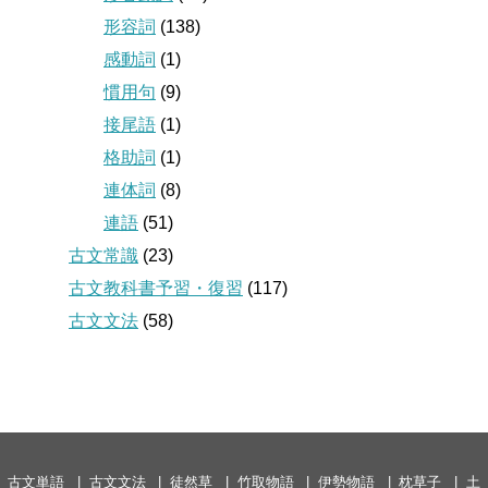
形容詞
(138)
感動詞
(1)
慣用句
(9)
接尾語
(1)
格助詞
(1)
連体詞
(8)
連語
(51)
古文常識
(23)
古文教科書予習・復習
(117)
古文文法
(58)
古文単語
古文文法
徒然草
竹取物語
伊勢物語
枕草子
土