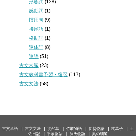
形容詞
(138)
感動詞
(1)
慣用句
(9)
接尾語
(1)
格助詞
(1)
連体詞
(8)
連語
(51)
古文常識
(23)
古文教科書予習・復習
(117)
古文文法
(58)
古文単語
古文文法
徒然草
竹取物語
伊勢物語
枕草子
土
佐日記
平家物語
源氏物語
奥の細道