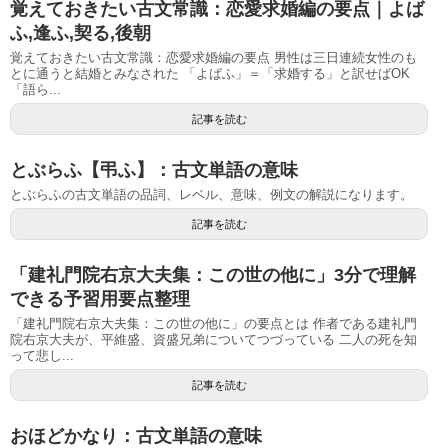
覚えておきたい古文常識：恋愛求婚編の要点｜よば
ふ,逢ふ,契る,後朝
覚えておきたい古文常識：恋愛求婚編の要点 男性は三日連続女性のも
とに通うと結婚とみなされた 「よばふ」＝「求婚する」と訳せばOK
「語ら...
記事を読む
とぶらふ【弔ふ】：古文単語の意味
とぶらふの古文単語の品詞、レベル、意味、例文の解説になります。
記事を読む
「建礼門院右京大夫集：この世の他に」3分で理解
できる予習用要点整理
「建礼門院右京大夫集：この世の他に」の要点とは 作者である建礼門
院右京大夫が、平維盛、資盛兄弟についてつづっている 二人の死を知
って悲し...
記事を読む
おほどかなり：古文単語の意味