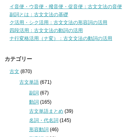
イ音便・ウ音便・撥音便・促音便：古文文法の音便
副詞とは：古文文法の基礎
ク活用・シク活用：古文文法の形容詞の活用
四段活用：古文文法の動詞の活用
ナ行変格活用（ナ変）：古文文法の動詞の活用
カテゴリー
古文
(870)
古文単語
(671)
副詞
(67)
動詞
(165)
古文単語まとめ
(39)
名詞・代名詞
(145)
形容動詞
(46)