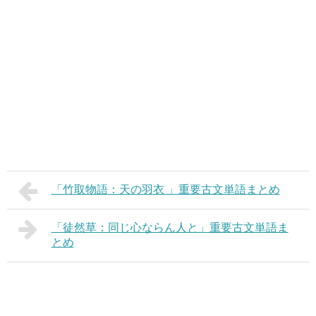
「竹取物語：天の羽衣 」重要古文単語まとめ
「徒然草：同じ心ならん人と」重要古文単語ま
とめ