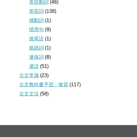
形容動詞
(46)
形容詞
(138)
感動詞
(1)
慣用句
(9)
接尾語
(1)
格助詞
(1)
連体詞
(8)
連語
(51)
古文常識
(23)
古文教科書予習・復習
(117)
古文文法
(58)