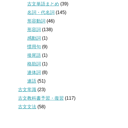
古文単語まとめ
(39)
名詞・代名詞
(145)
形容動詞
(46)
形容詞
(138)
感動詞
(1)
慣用句
(9)
接尾語
(1)
格助詞
(1)
連体詞
(8)
連語
(51)
古文常識
(23)
古文教科書予習・復習
(117)
古文文法
(58)