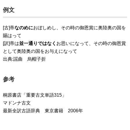
例文
[古]帝
なのめに
おぼしめし、その時の御恩賞に奥陸奥の国を
賜はって
[訳]帝は
並一通りではなく
お思いになって、その時の御恩賞
として奥陸奥の国をお与えになって
出典:謡曲 烏帽子折
参考
桐原書店「重要古文単語315」
マドンナ古文
最新全訳古語辞典 東京書籍 2006年