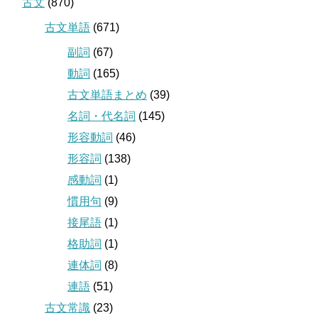
古文
(870)
古文単語
(671)
副詞
(67)
動詞
(165)
古文単語まとめ
(39)
名詞・代名詞
(145)
形容動詞
(46)
形容詞
(138)
感動詞
(1)
慣用句
(9)
接尾語
(1)
格助詞
(1)
連体詞
(8)
連語
(51)
古文常識
(23)