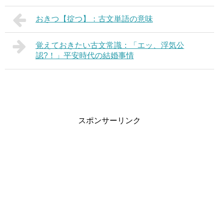
おきつ【掟つ】：古文単語の意味
覚えておきたい古文常識：「エッ、浮気公
認?！」平安時代の結婚事情
スポンサーリンク