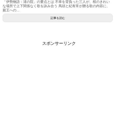
「伊勢物語：渚の院」の要点とは 不幸を背負った三人が、桜のきれい
な場所で上下関係なく歌を詠み合う 馬頭と紀有常が贈る歌の内容に、
親王への...
記事を読む
スポンサーリンク