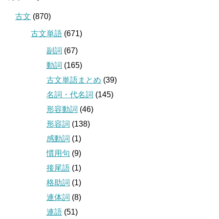
古文
(870)
古文単語
(671)
副詞
(67)
動詞
(165)
古文単語まとめ
(39)
名詞・代名詞
(145)
形容動詞
(46)
形容詞
(138)
感動詞
(1)
慣用句
(9)
接尾語
(1)
格助詞
(1)
連体詞
(8)
連語
(51)