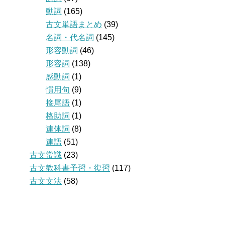
動詞
(165)
古文単語まとめ
(39)
名詞・代名詞
(145)
形容動詞
(46)
形容詞
(138)
感動詞
(1)
慣用句
(9)
接尾語
(1)
格助詞
(1)
連体詞
(8)
連語
(51)
古文常識
(23)
古文教科書予習・復習
(117)
古文文法
(58)