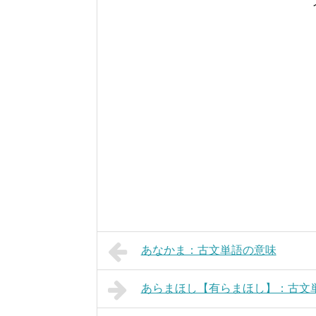
あなかま：古文単語の意味
あらまほし【有らまほし】：古文