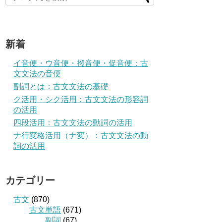
新着
イ音便・ウ音便・撥音便・促音便：古
文文法の音便
副詞とは：古文文法の基礎
ク活用・シク活用：古文文法の形容詞
の活用
四段活用：古文文法の動詞の活用
ナ行変格活用（ナ変）：古文文法の動
詞の活用
カテゴリー
古文
(870)
古文単語
(671)
副詞
(67)