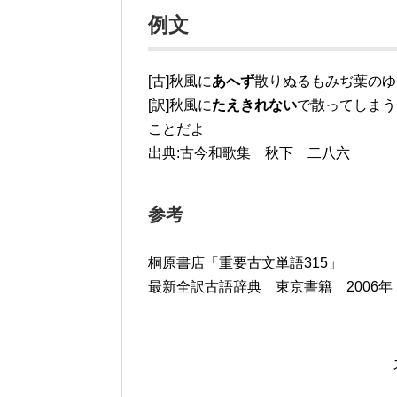
例文
[古]秋風に
あへず
散りぬるもみぢ葉のゆ
[訳]秋風に
たえきれない
で散ってしまう
ことだよ
出典:古今和歌集 秋下 二八六
参考
桐原書店「重要古文単語315」
最新全訳古語辞典 東京書籍 2006年