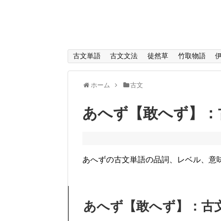
古文単語
古文文法
徒然草
竹取物語
ホーム
古文
あへず【敢へず】：
あへずの古文単語の品詞、レベル、意
あへず【敢へず】：古