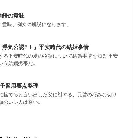
単語の意味
、意味、例文の解説になります。
、浮気公認?！」平安時代の結婚事情
する平安時代の愛の物語について結婚事情を知る 平安
う結婚携帯だ...
る予習用要点整理
山に捨てると言い出した父に対する、元啓の巧みな切り
のいい人は尊い...