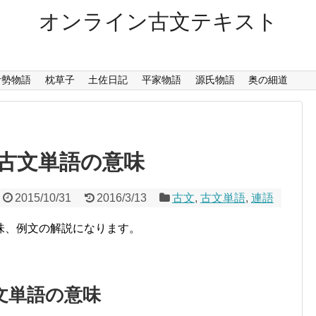
オンライン古文テキスト
伊勢物語
枕草子
土佐日記
平家物語
源氏物語
奥の細道
古文単語の意味
2015/10/31
2016/3/13
古文
,
古文単語
,
連語
味、例文の解説になります。
文単語の意味