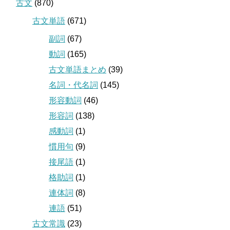
古文
(870)
古文単語
(671)
副詞
(67)
動詞
(165)
古文単語まとめ
(39)
名詞・代名詞
(145)
形容動詞
(46)
形容詞
(138)
感動詞
(1)
慣用句
(9)
接尾語
(1)
格助詞
(1)
連体詞
(8)
連語
(51)
古文常識
(23)