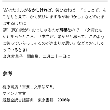
[古]のたまふが
をかしけれ
ば、笑ひぬれば、『まことぞ。を
こなりと見て、かく笑ひいまするが恥づかし』などのたま
はするほどに
[訳]（関白殿が）おっしゃるのが
滑稽な
ので、（女房たち
が）笑ったところ、『本当だ。愚かだと思って、このよう
に笑っていらっしゃるのがきまりが悪い』などとおっしゃ
っているときに
出典:枕草子 関白殿、二月二十一日に
参考
桐原書店「重要古文単語315」
マドンナ古文
最新全訳古語辞典 東京書籍 2006年