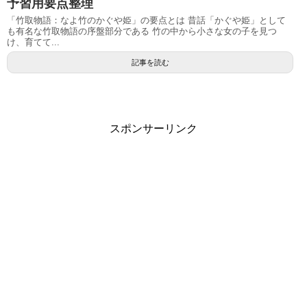
予習用要点整理
「竹取物語：なよ竹のかぐや姫」の要点とは 昔話「かぐや姫」として
も有名な竹取物語の序盤部分である 竹の中から小さな女の子を見つ
け、育てて...
記事を読む
スポンサーリンク