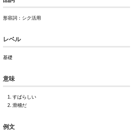
形容詞：シク活用
レベル
基礎
意味
すばらしい
滑稽だ
例文