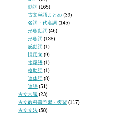
動詞
(165)
古文単語まとめ
(39)
名詞・代名詞
(145)
形容動詞
(46)
形容詞
(138)
感動詞
(1)
慣用句
(9)
接尾語
(1)
格助詞
(1)
連体詞
(8)
連語
(51)
古文常識
(23)
古文教科書予習・復習
(117)
古文文法
(58)