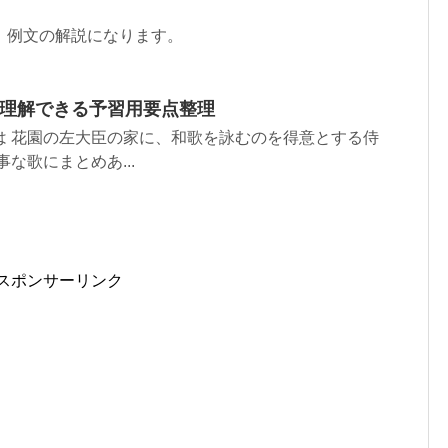
、例文の解説になります。
で理解できる予習用要点整理
は 花園の左大臣の家に、和歌を詠むのを得意とする侍
な歌にまとめあ...
スポンサーリンク