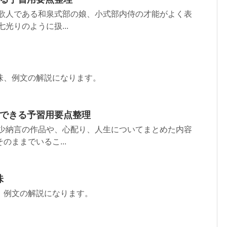
い歌人である和泉式部の娘、小式部内侍の才能がよく表
光りのように扱...
味、例文の解説になります。
解できる予習用要点整理
清少納言の作品や、心配り、人生についてまとめた内容
ままでいるこ...
味
、例文の解説になります。