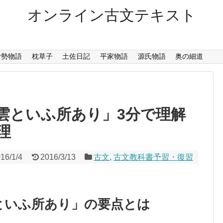
オンライン古文テキスト
伊勢物語
枕草子
土佐日記
平家物語
源氏物語
奥の細道
雲といふ所あり」3分で理解
理
16/1/4
2016/3/13
古文
,
古文教科書予習・復習
といふ所あり」の要点とは