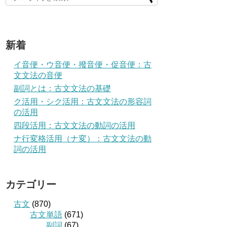
新着
イ音便・ウ音便・撥音便・促音便：古
文文法の音便
副詞とは：古文文法の基礎
ク活用・シク活用：古文文法の形容詞
の活用
四段活用：古文文法の動詞の活用
ナ行変格活用（ナ変）：古文文法の動
詞の活用
カテゴリー
古文
(870)
古文単語
(671)
副詞
(67)