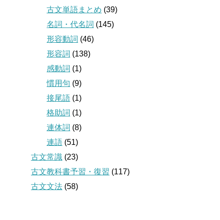
古文単語まとめ
(39)
名詞・代名詞
(145)
形容動詞
(46)
形容詞
(138)
感動詞
(1)
慣用句
(9)
接尾語
(1)
格助詞
(1)
連体詞
(8)
連語
(51)
古文常識
(23)
古文教科書予習・復習
(117)
古文文法
(58)