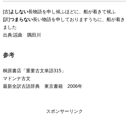
[古]
よしない
長物語を申し候ふほどに、船が着きて候ふ
[訳]
つまらない
長い物語を申しておりますうちに、船が着き
ました
出典:謡曲 隅田川
参考
桐原書店「重要古文単語315」
マドンナ古文
最新全訳古語辞典 東京書籍 2006年
スポンサーリンク