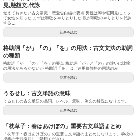
見,懸想文,代詠
覚えておきたい古文常識：恋愛告白編の要点 男性は噂や垣間見によっ
て女性を知った まずは和歌をやりとりした 親が和歌のやりとりを代詠
するこ...
記事を読む
格助詞「が」「の」「を」の用法：古文文法の助詞
の種類
格助詞「が」「の」「を」の要点 格助詞「が」と「の」の違いは比喩
の用法があるかないか 格助詞「を」は、連用修飾格の用法のみ
記事を読む
うるせし：古文単語の意味
うるせしの古文単語の品詞、レベル、意味、例文の解説になります。
記事を読む
「枕草子：春はあけぼの」重要古文単語まとめ
「枕草子：春はあけぼの」の重要古文単語のまとめになります。学校の
授業の予習復習にご活用ください。