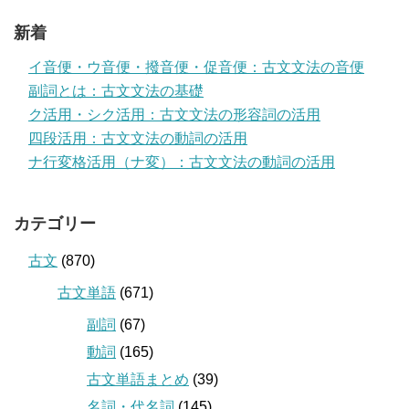
新着
イ音便・ウ音便・撥音便・促音便：古文文法の音便
副詞とは：古文文法の基礎
ク活用・シク活用：古文文法の形容詞の活用
四段活用：古文文法の動詞の活用
ナ行変格活用（ナ変）：古文文法の動詞の活用
カテゴリー
古文
(870)
古文単語
(671)
副詞
(67)
動詞
(165)
古文単語まとめ
(39)
名詞・代名詞
(145)