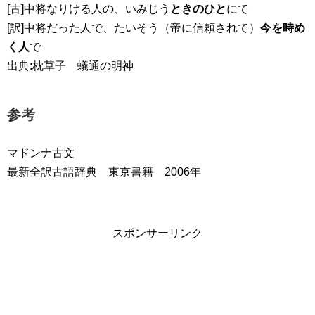
[古]中将なりける人の、いみじう
ときのひと
にて
[訳]中将だった人で、たいそう（帝に信頼されて）
今を時め
く人
で
出典:枕草子 蟻通の明神
参考
マドンナ古文
最新全訳古語辞典 東京書籍 2006年
スポンサーリンク