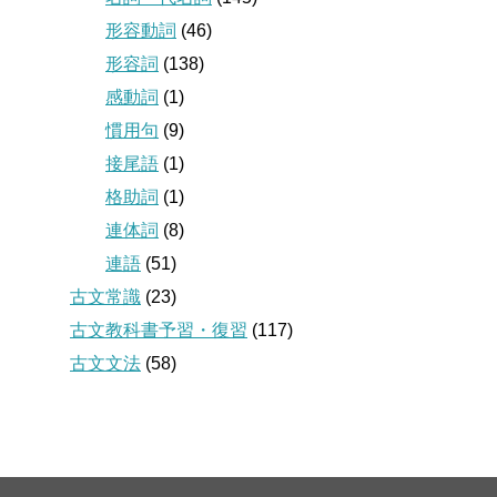
形容動詞
(46)
形容詞
(138)
感動詞
(1)
慣用句
(9)
接尾語
(1)
格助詞
(1)
連体詞
(8)
連語
(51)
古文常識
(23)
古文教科書予習・復習
(117)
古文文法
(58)