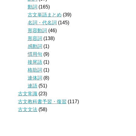
動詞
(165)
古文単語まとめ
(39)
名詞・代名詞
(145)
形容動詞
(46)
形容詞
(138)
感動詞
(1)
慣用句
(9)
接尾語
(1)
格助詞
(1)
連体詞
(8)
連語
(51)
古文常識
(23)
古文教科書予習・復習
(117)
古文文法
(58)