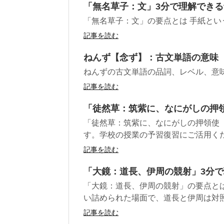
「無名草子：文」3分で理解でき
「無名草子：文」の要点とは 手紙と
記事を読む
ねんず【念ず】：古文単語の意味
ねんずの古文単語の品詞、レベル、意
記事を読む
「徒然草：筑紫に、なにがしの押領
「徒然草：筑紫に、なにがしの押領使 
す。学校の授業の予習復習にご活用く
記事を読む
「大鏡：道長、伊周の競射」3分
「大鏡：道長、伊周の競射」の要点とは
い詰められた場面で、道長と伊周は対照的
記事を読む