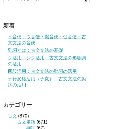
新着
イ音便・ウ音便・撥音便・促音便：古
文文法の音便
副詞とは：古文文法の基礎
ク活用・シク活用：古文文法の形容詞
の活用
四段活用：古文文法の動詞の活用
ナ行変格活用（ナ変）：古文文法の動
詞の活用
カテゴリー
古文
(870)
古文単語
(671)
副詞
(67)