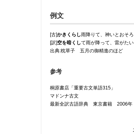
例文
[古]
かきくらし
雨降りて、神いとおそろ
[訳]
空を暗くし
て雨が降って、雷がたい
出典:枕草子 五月の御精進のほど
参考
桐原書店「重要古文単語315」
マドンナ古文
最新全訳古語辞典 東京書籍 2006年