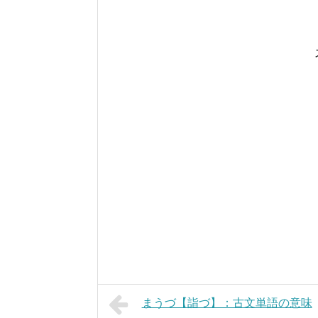
まうづ【詣づ】：古文単語の意味