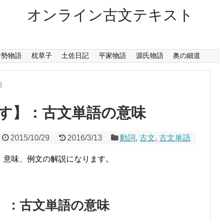
オンライン古文テキスト
伊勢物語
枕草子
土佐日記
平家物語
源氏物語
奥の細道
詞
す】：古文単語の意味
2015/10/29
2016/3/13
動詞
,
古文
,
古文単語
、意味、例文の解説になります。
】：古文単語の意味