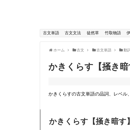
古文単語
古文文法
徒然草
竹取物語
ホーム
古文
古文単語
動
かきくらす【掻き暗
かきくらすの古文単語の品詞、レベル
かきくらす【掻き暗す