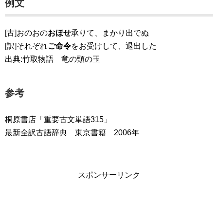
例文
[古]おのおの
おほせ
承りて、まかり出でぬ
[訳]それぞれ
ご命令
をお受けして、退出した
出典:竹取物語 竜の頸の玉
参考
桐原書店「重要古文単語315」
最新全訳古語辞典 東京書籍 2006年
スポンサーリンク