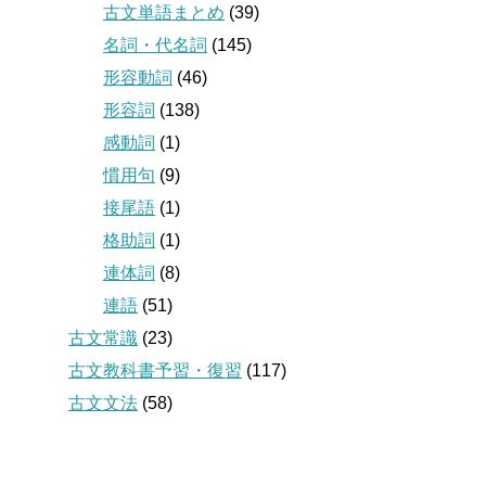
古文単語まとめ
(39)
名詞・代名詞
(145)
形容動詞
(46)
形容詞
(138)
感動詞
(1)
慣用句
(9)
接尾語
(1)
格助詞
(1)
連体詞
(8)
連語
(51)
古文常識
(23)
古文教科書予習・復習
(117)
古文文法
(58)