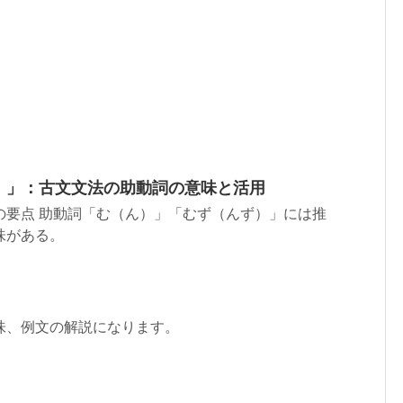
）」：古文文法の助動詞の意味と活用
の要点 助動詞「む（ん）」「むず（んず）」には推
味がある。
味、例文の解説になります。