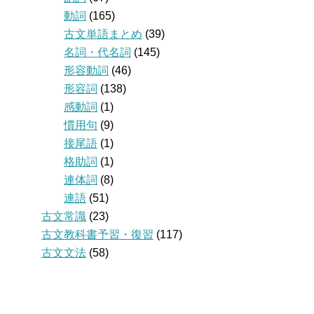
動詞
(165)
古文単語まとめ
(39)
名詞・代名詞
(145)
形容動詞
(46)
形容詞
(138)
感動詞
(1)
慣用句
(9)
接尾語
(1)
格助詞
(1)
連体詞
(8)
連語
(51)
古文常識
(23)
古文教科書予習・復習
(117)
古文文法
(58)