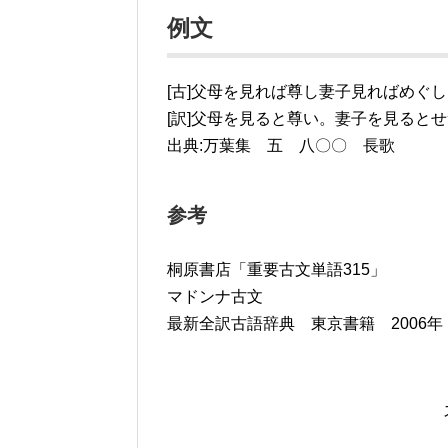
例文
[古]父母を見れば尊し妻子見ればめぐし
[訳]父母を見ると尊い。妻子を見ると
出典:万葉集 五 八〇〇 長歌
参考
桐原書店「重要古文単語315」
マドンナ古文
最新全訳古語辞典 東京書籍 2006年