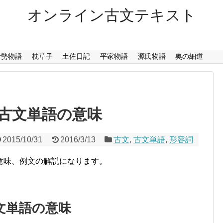
オンライン古文テキスト
伊勢物語
枕草子
土佐日記
平家物語
源氏物語
奥の細道
古文単語の意味
2015/10/31
2016/3/13
古文
,
古文単語
,
形容詞
意味、例文の解説になります。
文単語の意味