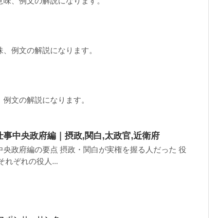
意味、例文の解説になります。
味、例文の解説になります。
、例文の解説になります。
事中央政府編｜摂政,関白,太政官,近衛府
央政府編の要点 摂政・関白が実権を握る人だった 役
れぞれの役人...