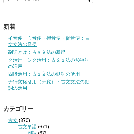
新着
イ音便・ウ音便・撥音便・促音便：古
文文法の音便
副詞とは：古文文法の基礎
ク活用・シク活用：古文文法の形容詞
の活用
四段活用：古文文法の動詞の活用
ナ行変格活用（ナ変）：古文文法の動
詞の活用
カテゴリー
古文
(870)
古文単語
(671)
副詞
(67)