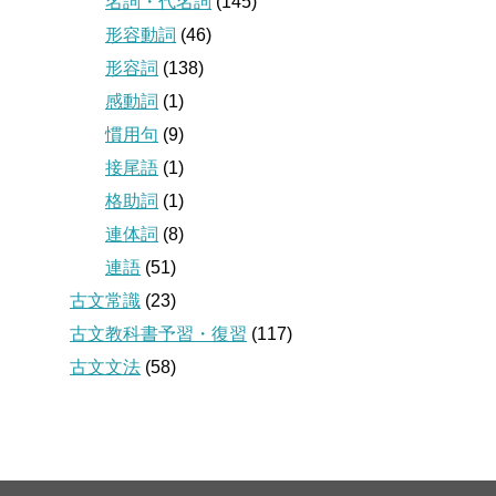
名詞・代名詞
(145)
形容動詞
(46)
形容詞
(138)
感動詞
(1)
慣用句
(9)
接尾語
(1)
格助詞
(1)
連体詞
(8)
連語
(51)
古文常識
(23)
古文教科書予習・復習
(117)
古文文法
(58)