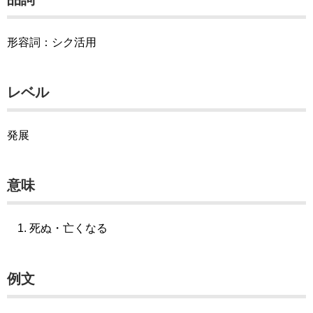
形容詞：シク活用
レベル
発展
意味
死ぬ・亡くなる
例文