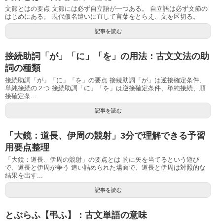
文節とはの要点 文節には必ず自立語が一つある。 自立語は必ず文節の
はじめにある。 現代仮名遣いに直して言葉をとらえ、文を区切る。
記事を読む
接続助詞「が」「に」「を」の用法：古文文法の助
詞の種類
接続助詞「が」「に」「を」の要点 接続助詞「が」は逆接確定条件、
単純接続の２つ 接続助詞「に」「を」は逆接確定条件、単純接続、順
接確定条...
記事を読む
「大鏡：道長、伊周の競射」3分で理解できる予習
用要点整理
「大鏡：道長、伊周の競射」の要点とは 的に矢を当てるという遊び
で、道長と伊周が争う 追い詰められた場面で、道長と伊周は対照的な
結果を出す...
記事を読む
とぶらふ【弔ふ】：古文単語の意味