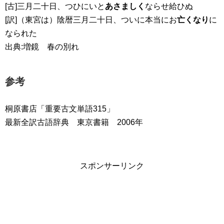
[古]三月二十日、つひにいと
あさましく
ならせ給ひぬ
[訳]（東宮は）陰暦三月二十日、ついに本当にお
亡くなり
に
なられた
出典:増鏡 春の別れ
参考
桐原書店「重要古文単語315」
最新全訳古語辞典 東京書籍 2006年
スポンサーリンク