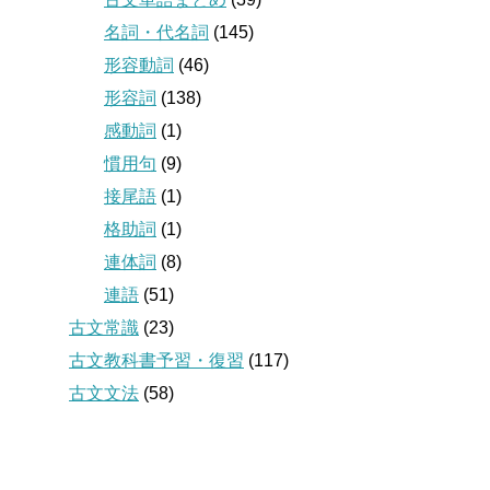
名詞・代名詞
(145)
形容動詞
(46)
形容詞
(138)
感動詞
(1)
慣用句
(9)
接尾語
(1)
格助詞
(1)
連体詞
(8)
連語
(51)
古文常識
(23)
古文教科書予習・復習
(117)
古文文法
(58)