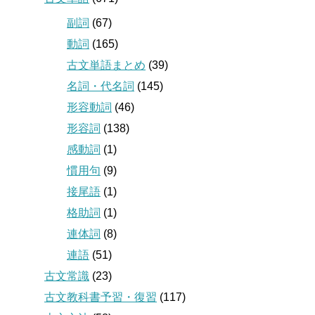
副詞
(67)
動詞
(165)
古文単語まとめ
(39)
名詞・代名詞
(145)
形容動詞
(46)
形容詞
(138)
感動詞
(1)
慣用句
(9)
接尾語
(1)
格助詞
(1)
連体詞
(8)
連語
(51)
古文常識
(23)
古文教科書予習・復習
(117)