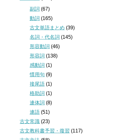
副詞
(67)
動詞
(165)
古文単語まとめ
(39)
名詞・代名詞
(145)
形容動詞
(46)
形容詞
(138)
感動詞
(1)
慣用句
(9)
接尾語
(1)
格助詞
(1)
連体詞
(8)
連語
(51)
古文常識
(23)
古文教科書予習・復習
(117)