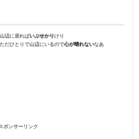
り山辺に居れば
いぶせかり
けり
）ただひとりで山辺にいるので
心が晴れない
なあ
スポンサーリンク