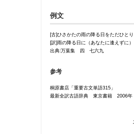
例文
[古]ひさかたの雨の降る日をただひと
[訳]雨の降る日に（あなたに逢えずに
出典:万葉集 四 七六九
参考
桐原書店「重要古文単語315」
最新全訳古語辞典 東京書籍 2006年