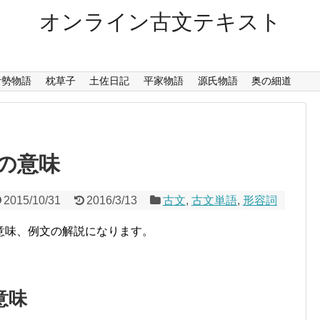
オンライン古文テキスト
伊勢物語
枕草子
土佐日記
平家物語
源氏物語
奥の細道
の意味
2015/10/31
2016/3/13
古文
,
古文単語
,
形容詞
意味、例文の解説になります。
意味