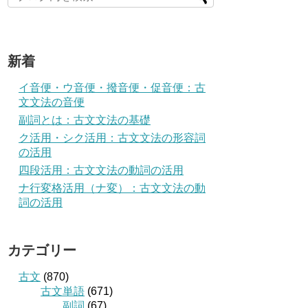
新着
イ音便・ウ音便・撥音便・促音便：古
文文法の音便
副詞とは：古文文法の基礎
ク活用・シク活用：古文文法の形容詞
の活用
四段活用：古文文法の動詞の活用
ナ行変格活用（ナ変）：古文文法の動
詞の活用
カテゴリー
古文
(870)
古文単語
(671)
副詞
(67)