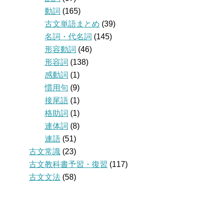
動詞
(165)
古文単語まとめ
(39)
名詞・代名詞
(145)
形容動詞
(46)
形容詞
(138)
感動詞
(1)
慣用句
(9)
接尾語
(1)
格助詞
(1)
連体詞
(8)
連語
(51)
古文常識
(23)
古文教科書予習・復習
(117)
古文文法
(58)