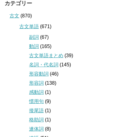
カテゴリー
古文
(870)
古文単語
(671)
副詞
(67)
動詞
(165)
古文単語まとめ
(39)
名詞・代名詞
(145)
形容動詞
(46)
形容詞
(138)
感動詞
(1)
慣用句
(9)
接尾語
(1)
格助詞
(1)
連体詞
(8)