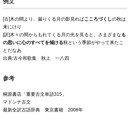
例文
[古]木の間より、漏りくる月の影見れば
こころづくし
の秋は
来にけり
[訳]木々の間からもれてくる月の光を見ると、さまざまな
も
の思いに心のすべてを傾ける
秋という季節がやって来たこ
とだなあ
出典:古今和歌集 秋上 一八四
参考
桐原書店「重要古文単語315」
マドンナ古文
最新全訳古語辞典 東京書籍 2006年