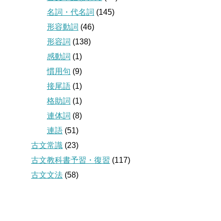
名詞・代名詞
(145)
形容動詞
(46)
形容詞
(138)
感動詞
(1)
慣用句
(9)
接尾語
(1)
格助詞
(1)
連体詞
(8)
連語
(51)
古文常識
(23)
古文教科書予習・復習
(117)
古文文法
(58)