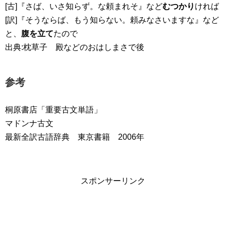
[古]『さば、いさ知らず。な頼まれそ』など
むつかり
ければ
[訳]『そうならば、もう知らない。頼みなさいますな』など
と、
腹を立て
たので
出典:枕草子 殿などのおはしまさで後
参考
桐原書店「重要古文単語」
マドンナ古文
最新全訳古語辞典 東京書籍 2006年
スポンサーリンク