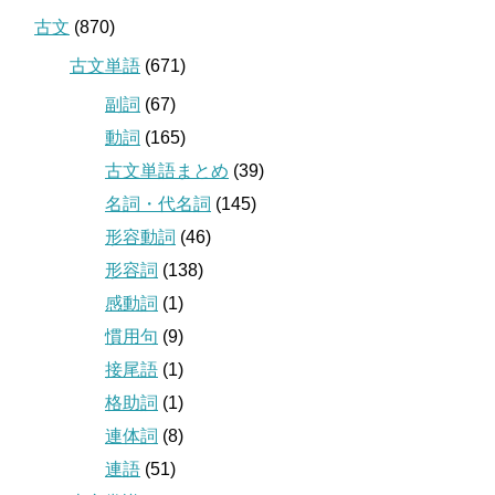
古文
(870)
古文単語
(671)
副詞
(67)
動詞
(165)
古文単語まとめ
(39)
名詞・代名詞
(145)
形容動詞
(46)
形容詞
(138)
感動詞
(1)
慣用句
(9)
接尾語
(1)
格助詞
(1)
連体詞
(8)
連語
(51)