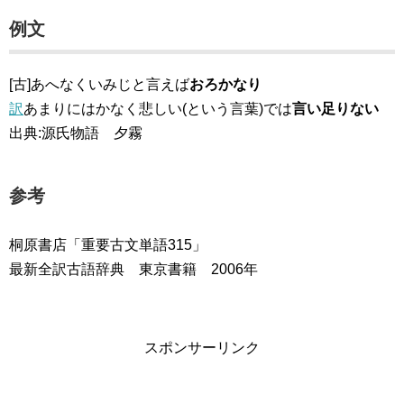
例文
[古]あへなくいみじと言えば
おろかなり
訳
あまりにはかなく悲しい(という言葉)では
言い足りない
出典:源氏物語 夕霧
参考
桐原書店「重要古文単語315」
最新全訳古語辞典 東京書籍 2006年
スポンサーリンク