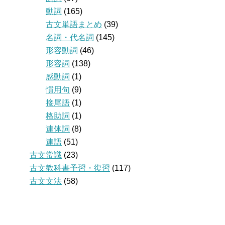
動詞
(165)
古文単語まとめ
(39)
名詞・代名詞
(145)
形容動詞
(46)
形容詞
(138)
感動詞
(1)
慣用句
(9)
接尾語
(1)
格助詞
(1)
連体詞
(8)
連語
(51)
古文常識
(23)
古文教科書予習・復習
(117)
古文文法
(58)