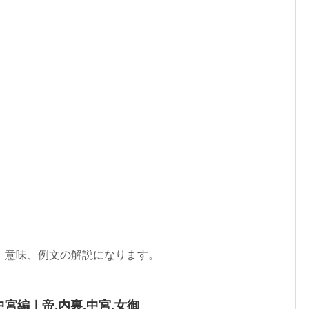
、意味、例文の解説になります。
宮編｜帝,内裏,中宮,女御