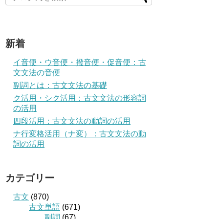
新着
イ音便・ウ音便・撥音便・促音便：古
文文法の音便
副詞とは：古文文法の基礎
ク活用・シク活用：古文文法の形容詞
の活用
四段活用：古文文法の動詞の活用
ナ行変格活用（ナ変）：古文文法の動
詞の活用
カテゴリー
古文
(870)
古文単語
(671)
副詞
(67)