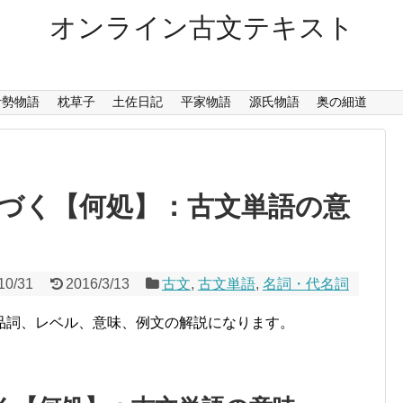
オンライン古文テキスト
伊勢物語
枕草子
土佐日記
平家物語
源氏物語
奥の細道
づく【何処】：古文単語の意
10/31
2016/3/13
古文
,
古文単語
,
名詞・代名詞
品詞、レベル、意味、例文の解説になります。