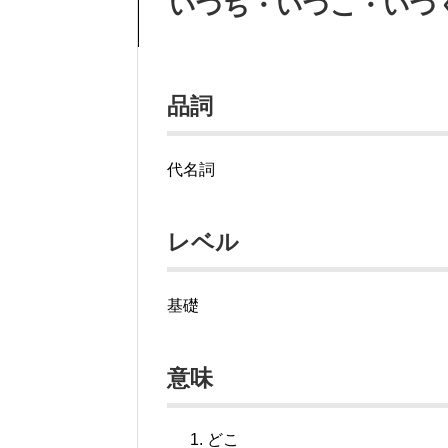
いづち・いづこ・いづ
品詞
代名詞
レベル
基礎
意味
どこ