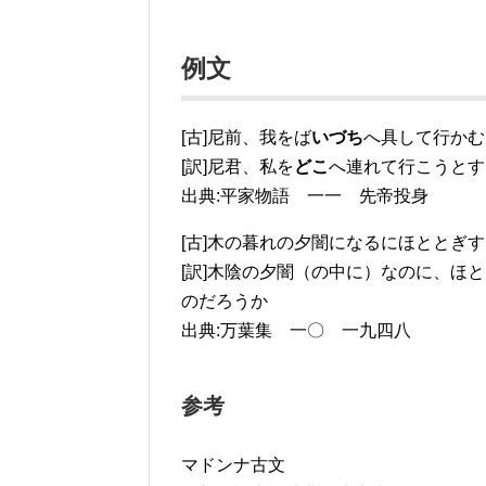
例文
[古]尼前、我をば
いづち
へ具して行かむ
[訳]尼君、私を
どこ
へ連れて行こうとす
出典:平家物語 一一 先帝投身
[古]木の暮れの夕闇になるにほととぎす
[訳]木陰の夕闇（の中に）なのに、ほ
のだろうか
出典:万葉集 一〇 一九四八
参考
マドンナ古文