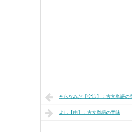
そらなみだ【空涙】：古文単語の
よし【由】：古文単語の意味