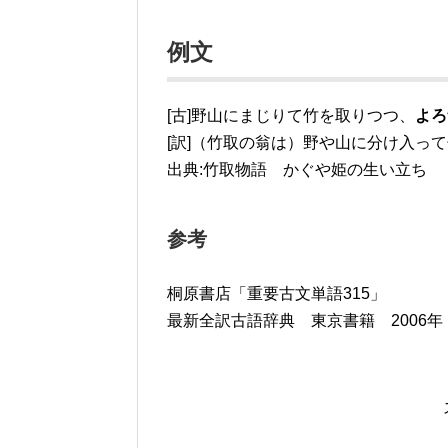
例文
[古]野山にまじりて竹を取りつつ、
よろ
[訳]（竹取の翁は）野や山に分け入っ
出典:竹取物語 かぐや姫の生い立ち
参考
桐原書店「重要古文単語315」
最新全訳古語辞典 東京書籍 2006年