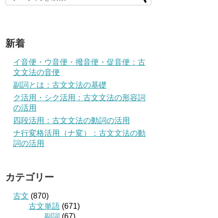
新着
イ音便・ウ音便・撥音便・促音便：古
文文法の音便
副詞とは：古文文法の基礎
ク活用・シク活用：古文文法の形容詞
の活用
四段活用：古文文法の動詞の活用
ナ行変格活用（ナ変）：古文文法の動
詞の活用
カテゴリー
古文
(870)
古文単語
(671)
副詞
(67)