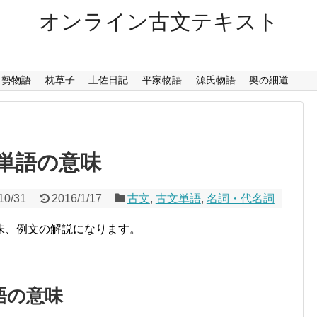
オンライン古文テキスト
伊勢物語
枕草子
土佐日記
平家物語
源氏物語
奥の細道
単語の意味
10/31
2016/1/17
古文
,
古文単語
,
名詞・代名詞
味、例文の解説になります。
語の意味