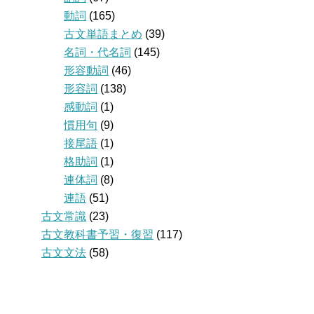
動詞
(165)
古文単語まとめ
(39)
名詞・代名詞
(145)
形容動詞
(46)
形容詞
(138)
感動詞
(1)
慣用句
(9)
接尾語
(1)
格助詞
(1)
連体詞
(8)
連語
(51)
古文常識
(23)
古文教科書予習・復習
(117)
古文文法
(58)