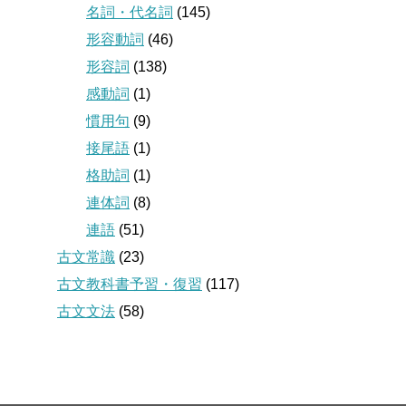
名詞・代名詞
(145)
形容動詞
(46)
形容詞
(138)
感動詞
(1)
慣用句
(9)
接尾語
(1)
格助詞
(1)
連体詞
(8)
連語
(51)
古文常識
(23)
古文教科書予習・復習
(117)
古文文法
(58)