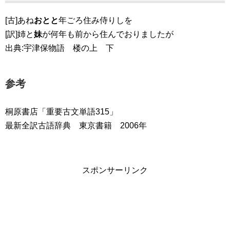
[古]あね
おとと
年ごろ住み侍りしを
[訳]姉と
妹
が何年も前から住んでおりましたが
出典:宇津保物語 楼の上 下
参考
桐原書店「重要古文単語315」
最新全訳古語辞典 東京書籍 2006年
スポンサーリンク