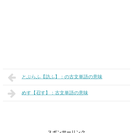
とぶらふ【訪ふ】：の古文単語の意味
めす【召す】：古文単語の意味
スポンサーリンク