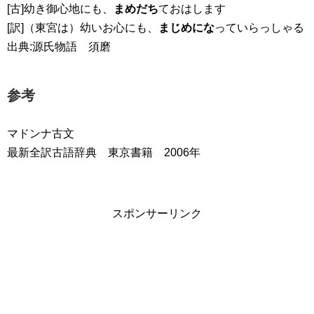
[古]幼き御心地にも、
まめだち
ておはします
[訳]（東宮は）幼いお心にも、
まじめにな
っていらっしゃる
出典:源氏物語 須磨
参考
マドンナ古文
最新全訳古語辞典 東京書籍 2006年
スポンサーリンク