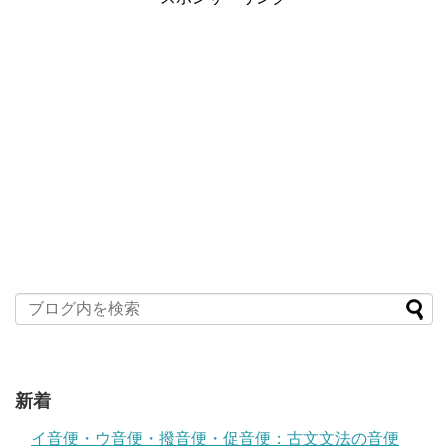
新着
イ音便・ウ音便・撥音便・促音便：古文文法の音便