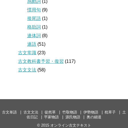
感動詞
(1)
慣用句
(9)
接尾語
(1)
格助詞
(1)
連体詞
(8)
連語
(51)
古文常識
(23)
古文教科書予習・復習
(117)
古文文法
(58)
古文単語
古文文法
徒然草
竹取物語
伊勢物語
枕草子
土
佐日記
平家物語
源氏物語
奥の細道
© 2015
オンライン古文テキスト