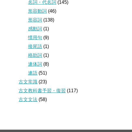
名詞・代名詞
(145)
形容動詞
(46)
形容詞
(138)
感動詞
(1)
慣用句
(9)
接尾語
(1)
格助詞
(1)
連体詞
(8)
連語
(51)
古文常識
(23)
古文教科書予習・復習
(117)
古文文法
(58)