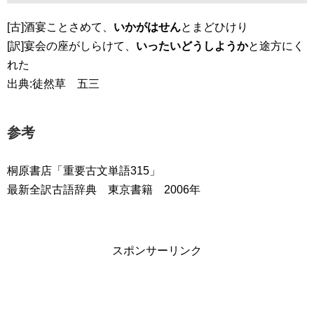
[古]酒宴ことさめて、
いかがはせん
とまどひけり
[訳]宴会の座がしらけて、
いったいどうしようか
と途方にく
れた
出典:徒然草 五三
参考
桐原書店「重要古文単語315」
最新全訳古語辞典 東京書籍 2006年
スポンサーリンク