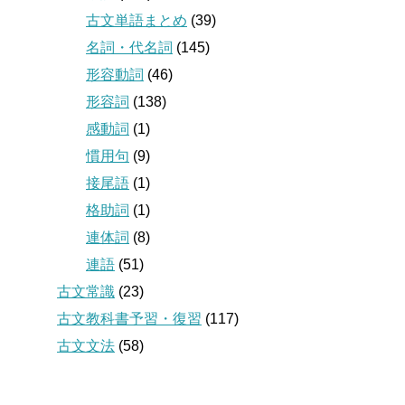
古文単語まとめ
(39)
名詞・代名詞
(145)
形容動詞
(46)
形容詞
(138)
感動詞
(1)
慣用句
(9)
接尾語
(1)
格助詞
(1)
連体詞
(8)
連語
(51)
古文常識
(23)
古文教科書予習・復習
(117)
古文文法
(58)