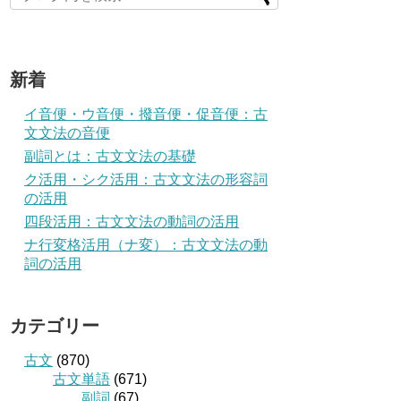
新着
イ音便・ウ音便・撥音便・促音便：古
文文法の音便
副詞とは：古文文法の基礎
ク活用・シク活用：古文文法の形容詞
の活用
四段活用：古文文法の動詞の活用
ナ行変格活用（ナ変）：古文文法の動
詞の活用
カテゴリー
古文
(870)
古文単語
(671)
副詞
(67)