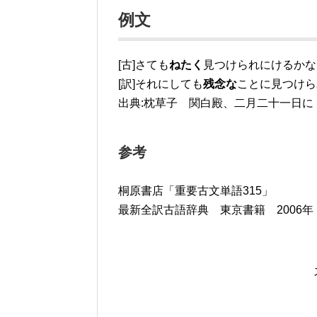
例文
[古]さても
ねたく
見つけられにけるかな
[訳]それにしても
残念な
ことに見つけら
出典:枕草子 関白殿、二月二十一日に
参考
桐原書店「重要古文単語315」
最新全訳古語辞典 東京書籍 2006年