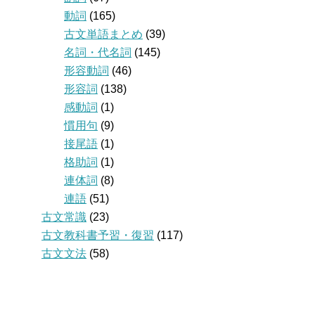
動詞
(165)
古文単語まとめ
(39)
名詞・代名詞
(145)
形容動詞
(46)
形容詞
(138)
感動詞
(1)
慣用句
(9)
接尾語
(1)
格助詞
(1)
連体詞
(8)
連語
(51)
古文常識
(23)
古文教科書予習・復習
(117)
古文文法
(58)