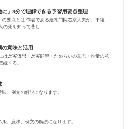
他に」3分で理解できる予習用要点整理
」の要点とは 作者である建礼門院右京大夫が、平維
の死を知って悲し...
詞の意味と活用
」には反実仮想・反実願望・ためらいの意志・推量の意
接続する。
味
意味、例文の解説になります。
ベル、意味、例文の解説になります。