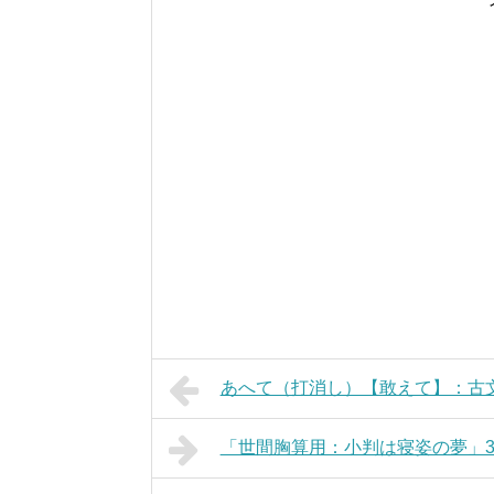
あへて（打消し）【敢えて】：古
「世間胸算用：小判は寝姿の夢」