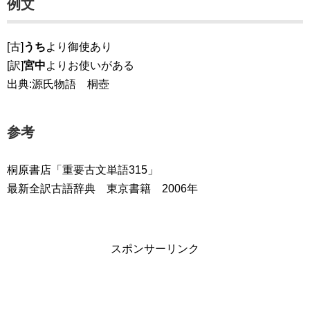
例文
[古]
うち
より御使あり
[訳]
宮中
よりお使いがある
出典:源氏物語 桐壺
参考
桐原書店「重要古文単語315」
最新全訳古語辞典 東京書籍 2006年
スポンサーリンク