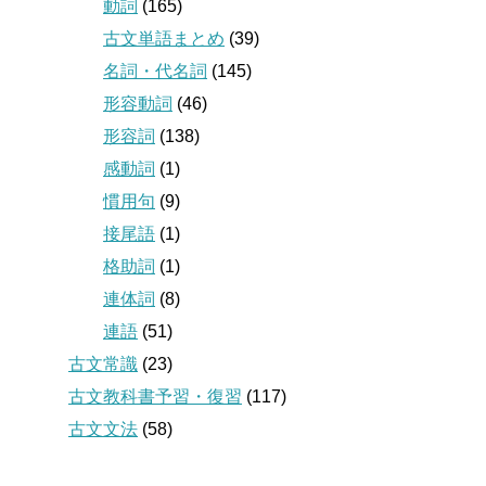
動詞
(165)
古文単語まとめ
(39)
名詞・代名詞
(145)
形容動詞
(46)
形容詞
(138)
感動詞
(1)
慣用句
(9)
接尾語
(1)
格助詞
(1)
連体詞
(8)
連語
(51)
古文常識
(23)
古文教科書予習・復習
(117)
古文文法
(58)