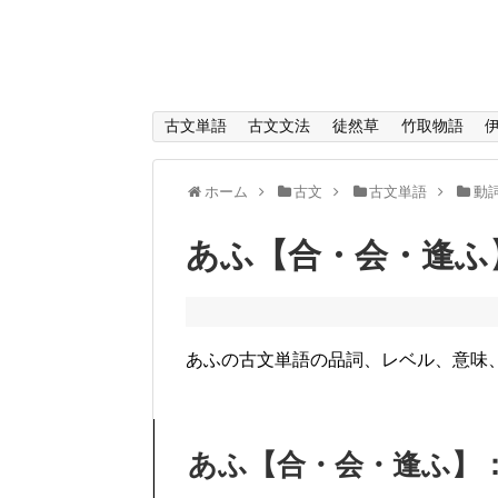
古文単語
古文文法
徒然草
竹取物語
ホーム
古文
古文単語
動
あふ【合・会・逢ふ
あふの古文単語の品詞、レベル、意味
あふ【合・会・逢ふ】