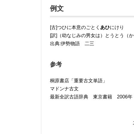
例文
[古]つひに本意のごとく
あひ
にけり
[訳]（幼なじみの男女は）とうとう（
出典:伊勢物語 二三
参考
桐原書店「重要古文単語」
マドンナ古文
最新全訳古語辞典 東京書籍 2006年