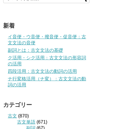
新着
イ音便・ウ音便・撥音便・促音便：古
文文法の音便
副詞とは：古文文法の基礎
ク活用・シク活用：古文文法の形容詞
の活用
四段活用：古文文法の動詞の活用
ナ行変格活用（ナ変）：古文文法の動
詞の活用
カテゴリー
古文
(870)
古文単語
(671)
副詞
(67)