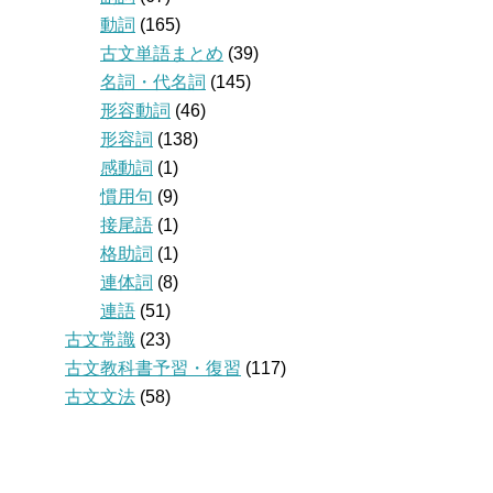
動詞
(165)
古文単語まとめ
(39)
名詞・代名詞
(145)
形容動詞
(46)
形容詞
(138)
感動詞
(1)
慣用句
(9)
接尾語
(1)
格助詞
(1)
連体詞
(8)
連語
(51)
古文常識
(23)
古文教科書予習・復習
(117)
古文文法
(58)