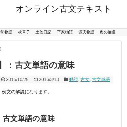
オンライン古文テキスト
伊勢物語
枕草子
土佐日記
平家物語
源氏物語
奥の細道
詞
】：古文単語の意味
2015/10/29
2016/3/13
動詞
,
古文
,
古文単語
、例文の解説になります。
：古文単語の意味