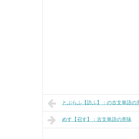
とぶらふ【訪ふ】：の古文単語の
めす【召す】：古文単語の意味