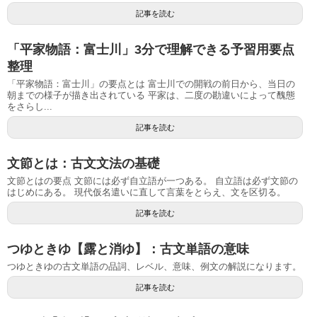
記事を読む
「平家物語：富士川」3分で理解できる予習用要点
整理
「平家物語：富士川」の要点とは 富士川での開戦の前日から、当日の
朝までの様子が描き出されている 平家は、二度の勘違いによって醜態
をさらし...
記事を読む
文節とは：古文文法の基礎
文節とはの要点 文節には必ず自立語が一つある。 自立語は必ず文節の
はじめにある。 現代仮名遣いに直して言葉をとらえ、文を区切る。
記事を読む
つゆときゆ【露と消ゆ】：古文単語の意味
つゆときゆの古文単語の品詞、レベル、意味、例文の解説になります。
記事を読む