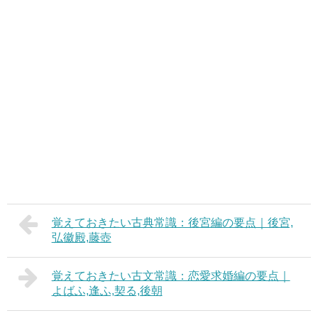
覚えておきたい古典常識：後宮編の要点｜後宮,
弘徽殿,藤壺
覚えておきたい古文常識：恋愛求婚編の要点｜
よばふ,逢ふ,契る,後朝