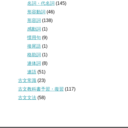
名詞・代名詞
(145)
形容動詞
(46)
形容詞
(138)
感動詞
(1)
慣用句
(9)
接尾語
(1)
格助詞
(1)
連体詞
(8)
連語
(51)
古文常識
(23)
古文教科書予習・復習
(117)
古文文法
(58)