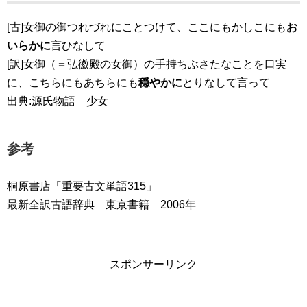
[古]女御の御つれづれにことつけて、ここにもかしこにも
お
いらかに
言ひなして
[訳]女御（＝弘徽殿の女御）の手持ちぶさたなことを口実
に、こちらにもあちらにも
穏やかに
とりなして言って
出典:源氏物語 少女
参考
桐原書店「重要古文単語315」
最新全訳古語辞典 東京書籍 2006年
スポンサーリンク