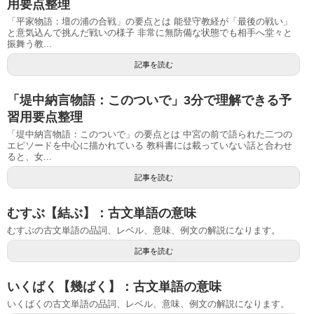
用要点整理
「平家物語：壇の浦の合戦」の要点とは 能登守教経が「最後の戦い」
と意気込んで挑んだ戦いの様子 非常に無防備な状態でも相手へ堂々と
振舞う教...
記事を読む
「堤中納言物語：このついで」3分で理解できる予
習用要点整理
「堤中納言物語：このついで」の要点とは 中宮の前で語られた二つの
エピソードを中心に描かれている 教科書には載っていない話と合わせ
ると、女...
記事を読む
むすぶ【結ぶ】：古文単語の意味
むすぶの古文単語の品詞、レベル、意味、例文の解説になります。
記事を読む
いくばく【幾ばく】：古文単語の意味
いくばくの古文単語の品詞、レベル、意味、例文の解説になります。