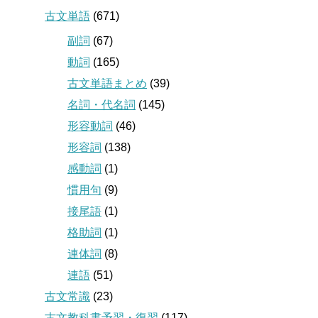
古文単語
(671)
副詞
(67)
動詞
(165)
古文単語まとめ
(39)
名詞・代名詞
(145)
形容動詞
(46)
形容詞
(138)
感動詞
(1)
慣用句
(9)
接尾語
(1)
格助詞
(1)
連体詞
(8)
連語
(51)
古文常識
(23)
古文教科書予習・復習
(117)