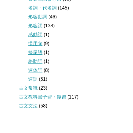
名詞・代名詞
(145)
形容動詞
(46)
形容詞
(138)
感動詞
(1)
慣用句
(9)
接尾語
(1)
格助詞
(1)
連体詞
(8)
連語
(51)
古文常識
(23)
古文教科書予習・復習
(117)
古文文法
(58)