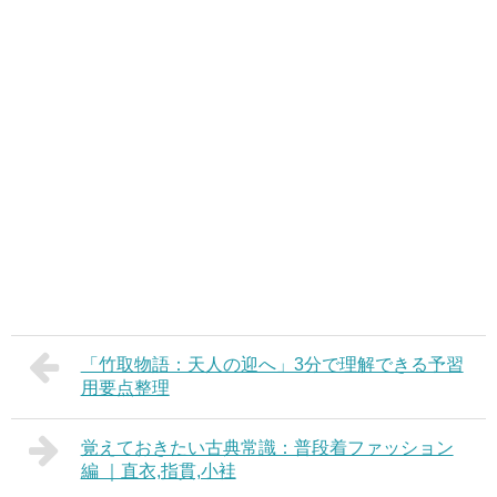
「竹取物語：天人の迎へ」3分で理解できる予習
用要点整理
覚えておきたい古典常識：普段着ファッション
編 ｜直衣,指貫,小袿