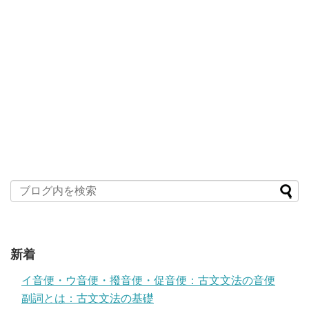
新着
イ音便・ウ音便・撥音便・促音便：古文文法の音便
副詞とは：古文文法の基礎