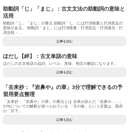
助動詞「じ」「まじ」：古文文法の助動詞の意味と
活用
助動詞「じ」「まじ」の要点 助動詞「じ」には打消推量と打消意志の
意味がある。 助動詞「まじ」には打消推量・打消意志・打消適当・打
消当然・...
記事を読む
ほだし【絆】：古文単語の意味
ほだしの古文単語の品詞、レベル、意味、例文の解説になります。
記事を読む
「去来抄：『岩鼻や』の章」3分で理解できるの予
習用要点整理
「去来抄：『岩鼻や』の章」の要点とは 去来が詠んだ「岩鼻や……」
の句についての解釈が述べられている 「月の猿」という言葉は、既存
の「月下...
記事を読む