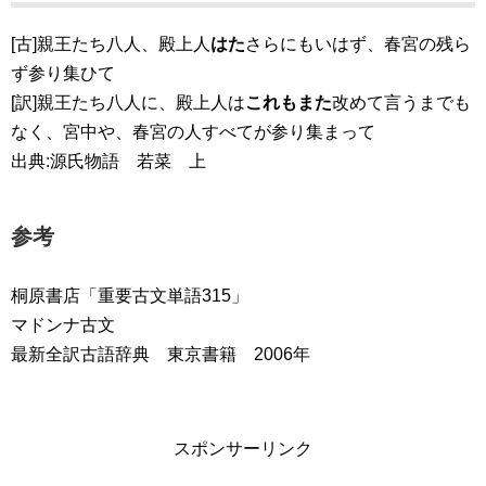
[古]親王たち八人、殿上人
はた
さらにもいはず、春宮の残ら
ず参り集ひて
[訳]親王たち八人に、殿上人は
これもまた
改めて言うまでも
なく、宮中や、春宮の人すべてが参り集まって
出典:源氏物語 若菜 上
参考
桐原書店「重要古文単語315」
マドンナ古文
最新全訳古語辞典 東京書籍 2006年
スポンサーリンク