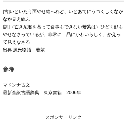
[古]いといたう面やせ給へれど、いとあてにうつくしく
なか
なか
見え給ふ
[訳]（亡き尼君を慕って食事もできない若紫は）ひどく顔も
やせなさっているが、非常に上品にかわいらしく、
かえっ
て
見えなさる
出典:源氏物語 若紫
参考
マドンナ古文
最新全訳古語辞典 東京書籍 2006年
スポンサーリンク