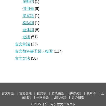
感動詞
(1)
慣用句
(9)
接尾語
(1)
格助詞
(1)
連体詞
(8)
連語
(51)
古文常識
(23)
古文教科書予習・復習
(117)
古文文法
(58)
古文単語
古文文法
徒然草
竹取物語
伊勢物語
枕草子
土
佐日記
平家物語
源氏物語
奥の細道
© 2015
オンライン古文テキスト