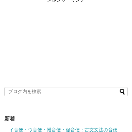
新着
イ音便・ウ音便・撥音便・促音便：古文文法の音便