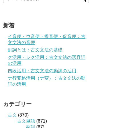
新着
イ音便・ウ音便・撥音便・促音便：古
文文法の音便
副詞とは：古文文法の基礎
ク活用・シク活用：古文文法の形容詞
の活用
四段活用：古文文法の動詞の活用
ナ行変格活用（ナ変）：古文文法の動
詞の活用
カテゴリー
古文
(870)
古文単語
(671)
副詞
(67)