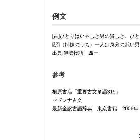
例文
[古]ひとりはいやしき男の貧しき、ひ
[訳]（姉妹のうち）一人は身分の低い
出典:伊勢物語 四一
参考
桐原書店「重要古文単語315」
マドンナ古文
最新全訳古語辞典 東京書籍 2006年