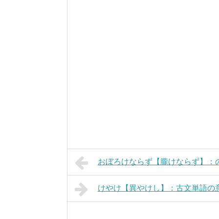
おぼろけならず【朧けならず】：
けやけ【異やけし】：古文単語の