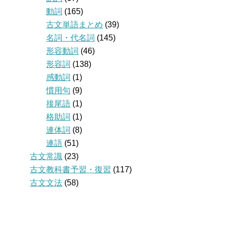
動詞
(165)
古文単語まとめ
(39)
名詞・代名詞
(145)
形容動詞
(46)
形容詞
(138)
感動詞
(1)
慣用句
(9)
接尾語
(1)
格助詞
(1)
連体詞
(8)
連語
(51)
古文常識
(23)
古文教科書予習・復習
(117)
古文文法
(58)