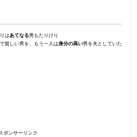
とりは
あてなる
男もたりけり
男で貧しい男を、もう一人は
身分の高い
男を夫としていた
スポンサーリンク