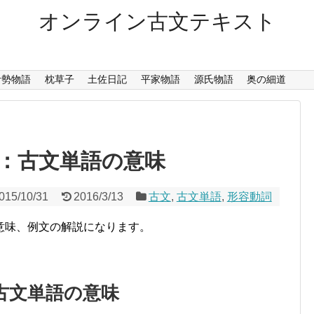
オンライン古文テキスト
伊勢物語
枕草子
土佐日記
平家物語
源氏物語
奥の細道
：古文単語の意味
015/10/31
2016/3/13
古文
,
古文単語
,
形容動詞
意味、例文の解説になります。
古文単語の意味