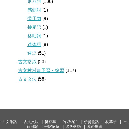
形容詞
(138)
感動詞
(1)
慣用句
(9)
接尾語
(1)
格助詞
(1)
連体詞
(8)
連語
(51)
古文常識
(23)
古文教科書予習・復習
(117)
古文文法
(58)
古文単語
古文文法
徒然草
竹取物語
伊勢物語
枕草子
土
佐日記
平家物語
源氏物語
奥の細道