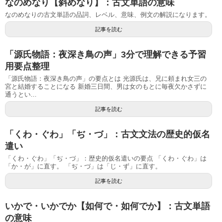
なのめなり【斜めなり】：古文単語の意味
なのめなりの古文単語の品詞、レベル、意味、例文の解説になります。
記事を読む
「源氏物語：夜深き鳥の声」3分で理解できる予習
用要点整理
「源氏物語：夜深き鳥の声」の要点とは 光源氏は、兄に頼まれ女三の
宮と結婚することになる 新婚三日間、男は女のもとに毎夜欠かさずに
通うとい...
記事を読む
「くわ・ぐわ」「ぢ・づ」：古文文法の歴史的仮名
遣い
「くわ・ぐわ」「ぢ・づ」：歴史的仮名遣いの要点 「くわ・ぐわ」は
「か・が」に直す。 「ぢ・づ」は「じ・ず」に直す。
記事を読む
いかで・いかでか【如何で・如何でか】：古文単語
の意味