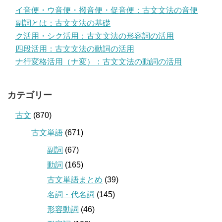
イ音便・ウ音便・撥音便・促音便：古文文法の音便
副詞とは：古文文法の基礎
ク活用・シク活用：古文文法の形容詞の活用
四段活用：古文文法の動詞の活用
ナ行変格活用（ナ変）：古文文法の動詞の活用
カテゴリー
古文
(870)
古文単語
(671)
副詞
(67)
動詞
(165)
古文単語まとめ
(39)
名詞・代名詞
(145)
形容動詞
(46)