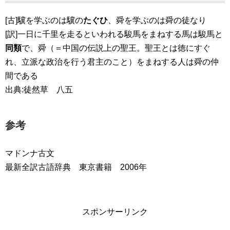
[古]驥を学ぶのは驥の
たぐひ
、舜を学ぶのは舜の徒なり
[訳]一日に千里を走るといわれる駿馬をまねする馬は駿馬と
同類
で、舜（＝中国の伝説上の聖王。聖王とは徳にすぐ
れ、立派な政治を行う君主のこと）をまねする人は舜の仲
間である
出典:徒然草 八五
参考
マドンナ古文
最新全訳古語辞典 東京書籍 2006年
スポンサーリンク