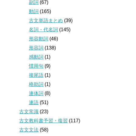
副詞
(67)
動詞
(165)
古文単語まとめ
(39)
名詞・代名詞
(145)
形容動詞
(46)
形容詞
(138)
感動詞
(1)
慣用句
(9)
接尾語
(1)
格助詞
(1)
連体詞
(8)
連語
(51)
古文常識
(23)
古文教科書予習・復習
(117)
古文文法
(58)