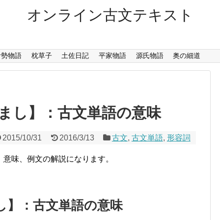
オンライン古文テキスト
伊勢物語
枕草子
土佐日記
平家物語
源氏物語
奥の細道
まし】：古文単語の意味
2015/10/31
2016/3/13
古文
,
古文単語
,
形容詞
、意味、例文の解説になります。
し】：古文単語の意味