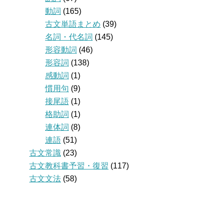
動詞
(165)
古文単語まとめ
(39)
名詞・代名詞
(145)
形容動詞
(46)
形容詞
(138)
感動詞
(1)
慣用句
(9)
接尾語
(1)
格助詞
(1)
連体詞
(8)
連語
(51)
古文常識
(23)
古文教科書予習・復習
(117)
古文文法
(58)