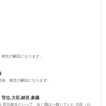
、例文の解説になります。
味
意味、例文の解説になります。
官位,大臣,納言,参議
 官位相当といって、位と職は一致していた 大臣（お