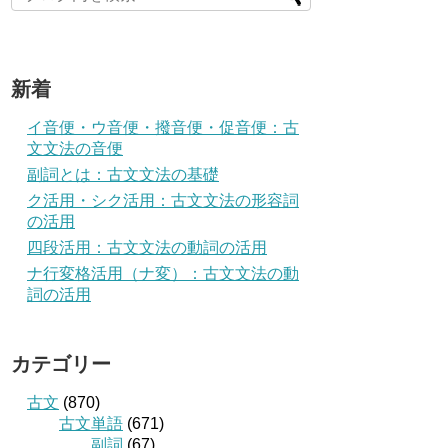
新着
イ音便・ウ音便・撥音便・促音便：古
文文法の音便
副詞とは：古文文法の基礎
ク活用・シク活用：古文文法の形容詞
の活用
四段活用：古文文法の動詞の活用
ナ行変格活用（ナ変）：古文文法の動
詞の活用
カテゴリー
古文
(870)
古文単語
(671)
副詞
(67)