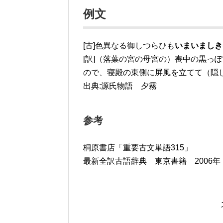
例文
[古]色異なる御しつらひも
いまいましき
[訳]（落葉の宮の母宮の）喪中の黒っ
ので、寝殿の東側に屏風を立てて（隠
出典:源氏物語 夕霧
参考
桐原書店「重要古文単語315」
最新全訳古語辞典 東京書籍 2006年