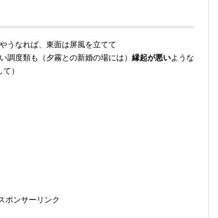
やうなれば、東面は屏風を立てて
ぽい調度類も（夕霧との新婚の場には）
縁起が悪い
ような
して）
スポンサーリンク