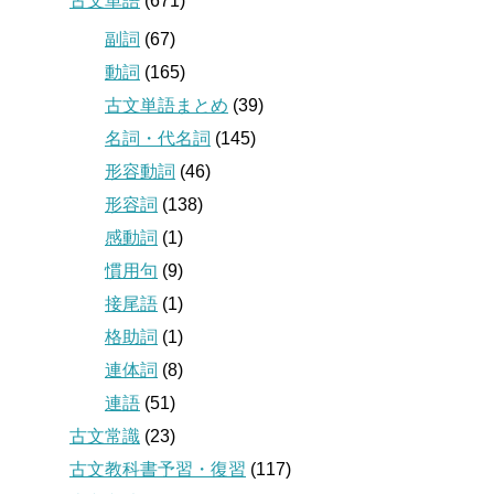
古文単語
(671)
副詞
(67)
動詞
(165)
古文単語まとめ
(39)
名詞・代名詞
(145)
形容動詞
(46)
形容詞
(138)
感動詞
(1)
慣用句
(9)
接尾語
(1)
格助詞
(1)
連体詞
(8)
連語
(51)
古文常識
(23)
古文教科書予習・復習
(117)