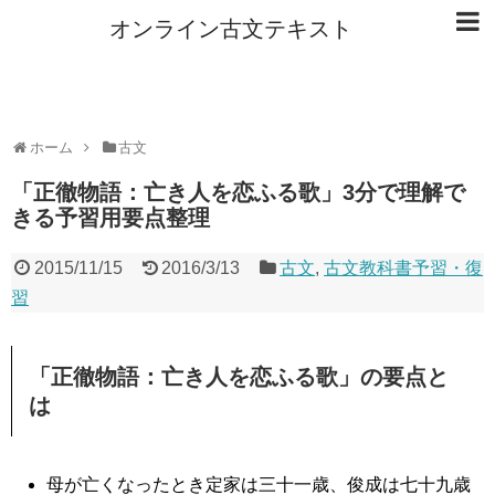
オンライン古文テキスト
ホーム
古文
「正徹物語：亡き人を恋ふる歌」3分で理解で
きる予習用要点整理
2015/11/15
2016/3/13
古文
,
古文教科書予習・復
習
「正徹物語：亡き人を恋ふる歌」の要点と
は
母が亡くなったとき定家は三十一歳、俊成は七十九歳