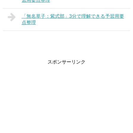
習用要点整理
「無名草子：紫式部」3分で理解できる予習用要
点整理
スポンサーリンク