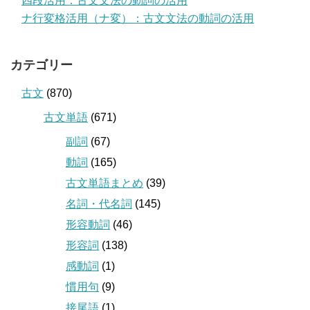
四段活用：古文文法の動詞の活用
ナ行変格活用（ナ変）：古文文法の動詞の活用
カテゴリー
古文
(870)
古文単語
(671)
副詞
(67)
動詞
(165)
古文単語まとめ
(39)
名詞・代名詞
(145)
形容動詞
(46)
形容詞
(138)
感動詞
(1)
慣用句
(9)
接尾語
(1)