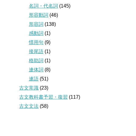
名詞・代名詞
(145)
形容動詞
(46)
形容詞
(138)
感動詞
(1)
慣用句
(9)
接尾語
(1)
格助詞
(1)
連体詞
(8)
連語
(51)
古文常識
(23)
古文教科書予習・復習
(117)
古文文法
(58)