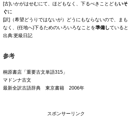
[古]いかがはせむにて、ほどもなく、下るべきことども
いそ
ぐ
に
[訳]（希望どうりではないが）どうにもならないので、まも
なく、(任地へ)下るためのいろいろなことを
準備し
ていると
出典:更級日記
参考
桐原書店「重要古文単語315」
マドンナ古文
最新全訳古語辞典 東京書籍 2006年
スポンサーリンク