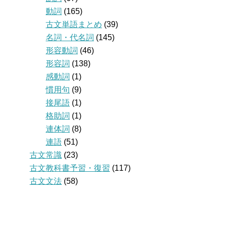
動詞
(165)
古文単語まとめ
(39)
名詞・代名詞
(145)
形容動詞
(46)
形容詞
(138)
感動詞
(1)
慣用句
(9)
接尾語
(1)
格助詞
(1)
連体詞
(8)
連語
(51)
古文常識
(23)
古文教科書予習・復習
(117)
古文文法
(58)