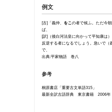
例文
[古]「義仲、
をこ
の者で候ふ。ただ今朝
ば、
[訳]（後白河法皇に向かって平知康は
反逆する者になるでしょう。急いで（
で、
出典:平家物語 巻八
参考
桐原書店「重要古文単語315」
最新全訳古語辞典 東京書籍 2006年