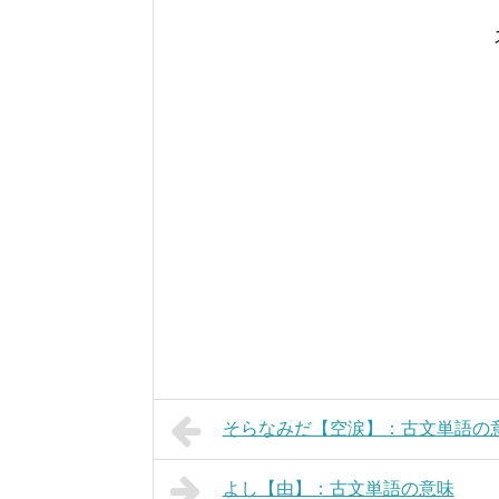
そらなみだ【空涙】：古文単語の
よし【由】：古文単語の意味