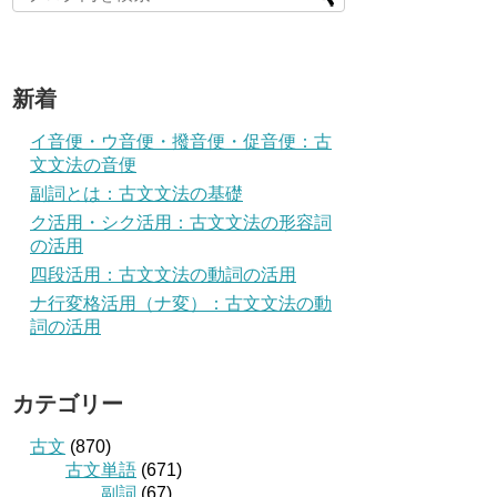
新着
イ音便・ウ音便・撥音便・促音便：古
文文法の音便
副詞とは：古文文法の基礎
ク活用・シク活用：古文文法の形容詞
の活用
四段活用：古文文法の動詞の活用
ナ行変格活用（ナ変）：古文文法の動
詞の活用
カテゴリー
古文
(870)
古文単語
(671)
副詞
(67)