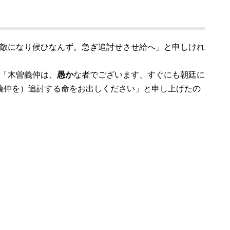
敵になり候ひなんず。急ぎ追討せさせ給へ」と申しけれ
）「木曽義仲は、
愚か
な者でございます、すぐにも朝廷に
義仲を）追討する命をお出しください」と申し上げたの