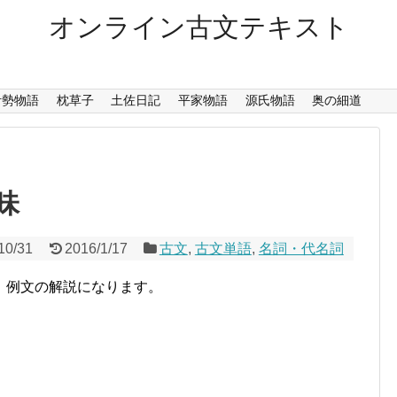
オンライン古文テキスト
伊勢物語
枕草子
土佐日記
平家物語
源氏物語
奥の細道
味
10/31
2016/1/17
古文
,
古文単語
,
名詞・代名詞
、例文の解説になります。