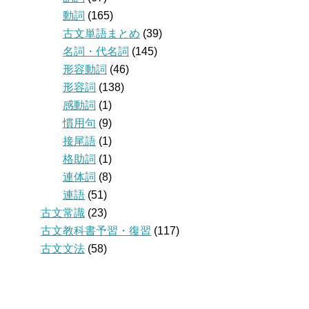
動詞
(165)
古文単語まとめ
(39)
名詞・代名詞
(145)
形容動詞
(46)
形容詞
(138)
感動詞
(1)
慣用句
(9)
接尾語
(1)
格助詞
(1)
連体詞
(8)
連語
(51)
古文常識
(23)
古文教科書予習・復習
(117)
古文文法
(58)