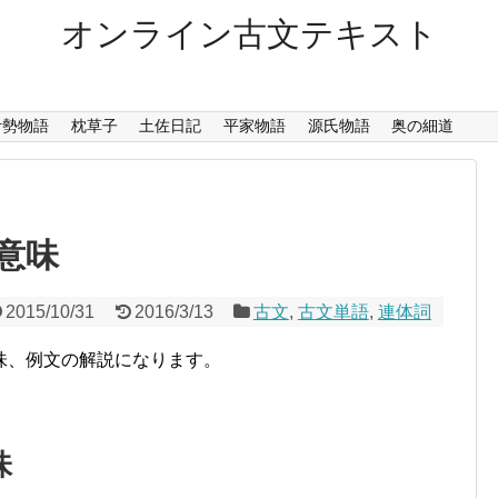
オンライン古文テキスト
伊勢物語
枕草子
土佐日記
平家物語
源氏物語
奥の細道
意味
2015/10/31
2016/3/13
古文
,
古文単語
,
連体詞
味、例文の解説になります。
味