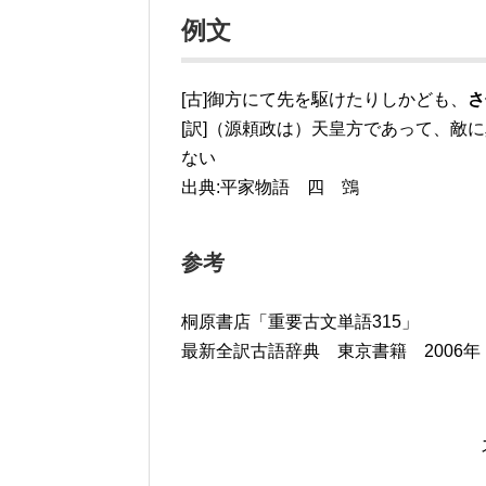
例文
[古]御方にて先を駆けたりしかども、
さ
[訳]（源頼政は）天皇方であって、敵
ない
出典:平家物語 四 鵼
参考
桐原書店「重要古文単語315」
最新全訳古語辞典 東京書籍 2006年