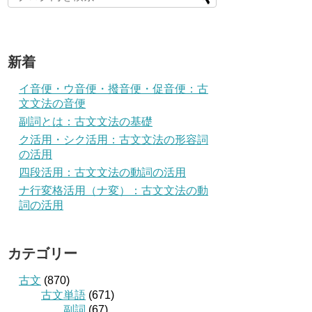
新着
イ音便・ウ音便・撥音便・促音便：古
文文法の音便
副詞とは：古文文法の基礎
ク活用・シク活用：古文文法の形容詞
の活用
四段活用：古文文法の動詞の活用
ナ行変格活用（ナ変）：古文文法の動
詞の活用
カテゴリー
古文
(870)
古文単語
(671)
副詞
(67)