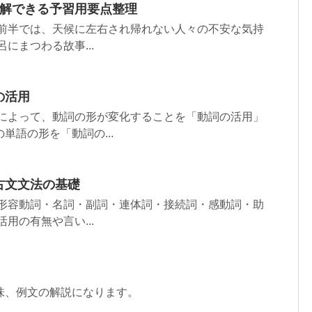
理解できる予習用要点整理
 前半では、天候に左右され帰れない人々の不安な気持
にまつわる故事...
の活用
葉によって、動詞の形が変化することを「動詞の活用」
単語の形を「動詞の...
古文文法の基礎
・形容動詞・名詞・副詞・連体詞・接続詞・感動詞・助
用の有無や言い...
味、例文の解説になります。