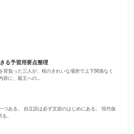
できる予習用要点整理
幸を背負った三人が、桜のきれいな場所で上下関係なく
容に、親王への...
一つある。 自立語は必ず文節のはじめにある。 現代仮
切る。