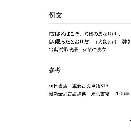
例文
[古]
さればこそ
。異物の皮なりけり
[訳]
思ったとおりだ
。（火鼠とは）別物
出典:竹取物語 火鼠の皮衣
参考
桐原書店「重要古文単語315」
最新全訳古語辞典 東京書籍 2006年