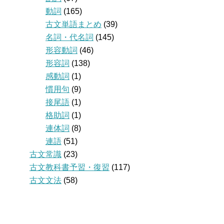
動詞
(165)
古文単語まとめ
(39)
名詞・代名詞
(145)
形容動詞
(46)
形容詞
(138)
感動詞
(1)
慣用句
(9)
接尾語
(1)
格助詞
(1)
連体詞
(8)
連語
(51)
古文常識
(23)
古文教科書予習・復習
(117)
古文文法
(58)