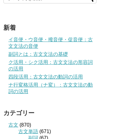
新着
イ音便・ウ音便・撥音便・促音便：古
文文法の音便
副詞とは：古文文法の基礎
ク活用・シク活用：古文文法の形容詞
の活用
四段活用：古文文法の動詞の活用
ナ行変格活用（ナ変）：古文文法の動
詞の活用
カテゴリー
古文
(870)
古文単語
(671)
副詞
(67)