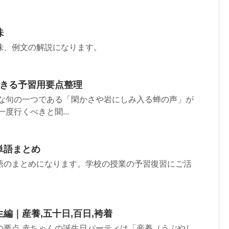
味
味、例文の解説になります。
できる予習用要点整理
名な句の一つである「閑かさや岩にしみ入る蝉の声」が
度行くべきと聞...
単語まとめ
語のまとめになります。学校の授業の予習復習にご活
編｜産養,五十日,百日,袴着
の要点 赤ちゃんの誕生日パーティは「産養（うぶやし