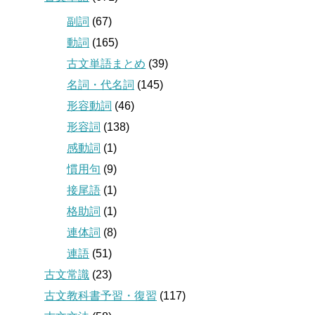
副詞
(67)
動詞
(165)
古文単語まとめ
(39)
名詞・代名詞
(145)
形容動詞
(46)
形容詞
(138)
感動詞
(1)
慣用句
(9)
接尾語
(1)
格助詞
(1)
連体詞
(8)
連語
(51)
古文常識
(23)
古文教科書予習・復習
(117)