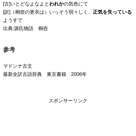
[古]いとどなよなよと
われか
の気色にて
[訳]（桐壺の更衣は）いっそう弱々しく、
正気を失っている
ようすで
出典:源氏物語 桐壺
参考
マドンナ古文
最新全訳古語辞典 東京書籍 2006年
スポンサーリンク