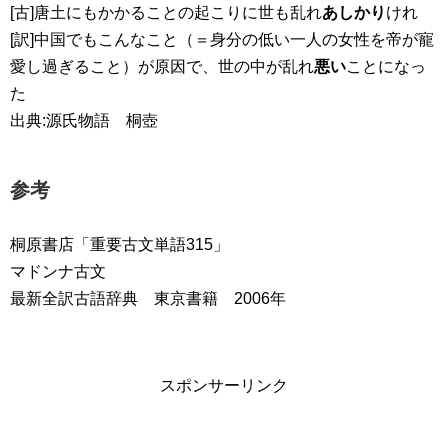
[古]唐土にもかかることの起こりに世も乱れ
あしかり
けれ
[訳]中国でもこんなこと（＝身分の低い一人の女性を帝が寵
愛し過ぎること）が原因で、世の中が乱れ
悪い
ことになっ
た
出典:源氏物語 桐壺
参考
桐原書店「重要古文単語315」
マドンナ古文
最新全訳古語辞典 東京書籍 2006年
スポンサーリンク