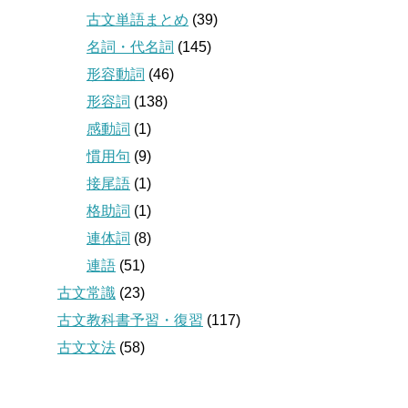
古文単語まとめ
(39)
名詞・代名詞
(145)
形容動詞
(46)
形容詞
(138)
感動詞
(1)
慣用句
(9)
接尾語
(1)
格助詞
(1)
連体詞
(8)
連語
(51)
古文常識
(23)
古文教科書予習・復習
(117)
古文文法
(58)