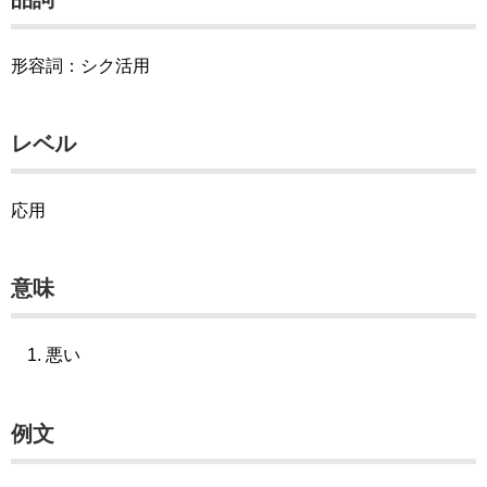
形容詞：シク活用
レベル
応用
意味
悪い
例文